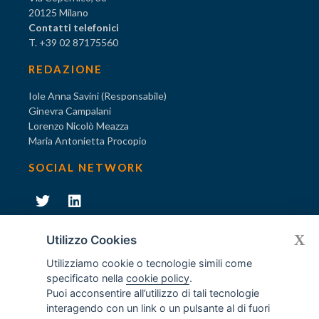
20125 Milano
Contatti telefonici
T. +39 02 87175560
REDAZIONE
Iole Anna Savini (Responsabile)
Ginevra Campalani
Lorenzo Nicolò Meazza
Maria Antonietta Procopio
SOCIAL NETWORK
231
X
Diventa socio di AODV
Utilizzo Cookies
Utilizziamo cookie o tecnologie simili come
specificato nella
cookie policy
.
Puoi acconsentire all’utilizzo di tali tecnologie
interagendo con un link o un pulsante al di fuori
231
© Tutti i diritti riservati AODV
- ® Marchio registrato