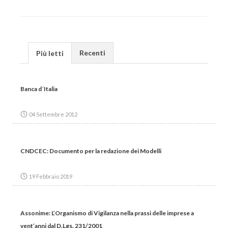
Recenti
Più letti
Banca d´Italia
04 Settembre 2012
CNDCEC: Documento per la redazione dei Modelli
19 Febbraio 2019
Assonime: L’Organismo di Vigilanza nella prassi delle imprese a
vent’anni dal D.Lgs. 231/2001