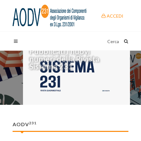
ACCEDI
Cerca
Pubblicati i nuovi
numeri della Rivista
Sistema 231
231
AODV