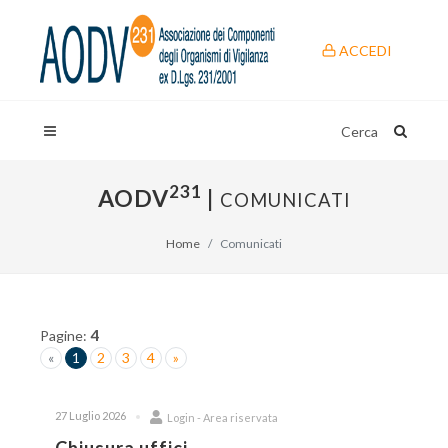
ACCEDI
Cerca
231
AODV
|
COMUNICATI
Home
Comunicati
4
Pagine:
«
1
2
3
4
»
27 Luglio 2026
Login - Area riservata