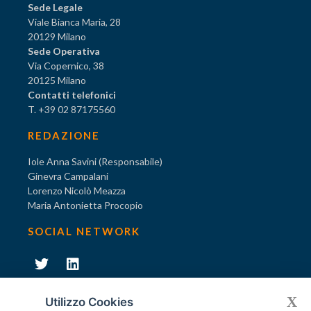
Sede Legale
Viale Bianca Maria, 28
20129 Milano
Sede Operativa
Via Copernico, 38
20125 Milano
Contatti telefonici
T. +39 02 87175560
REDAZIONE
Iole Anna Savini (Responsabile)
Ginevra Campalani
Lorenzo Nicolò Meazza
Maria Antonietta Procopio
SOCIAL NETWORK
231
X
Diventa socio di AODV
Utilizzo Cookies