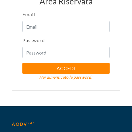
Area Riservata
Email
Password
ACCEDI
Hai dimenticato la password?
231
AODV