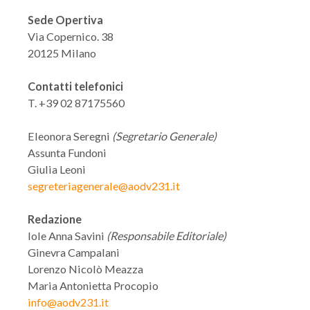
Sede Opertiva
Via Copernico. 38
20125 Milano
Contatti telefonici
T. +39 02 87175560
Eleonora Seregni
(Segretario Generale)
Assunta Fundoni
Giulia Leoni
segreteriagenerale@aodv231.it
Redazione
Iole Anna Savini
(Responsabile Editoriale)
Ginevra Campalani
Lorenzo Nicolò Meazza
Maria Antonietta Procopio
info@aodv231.it