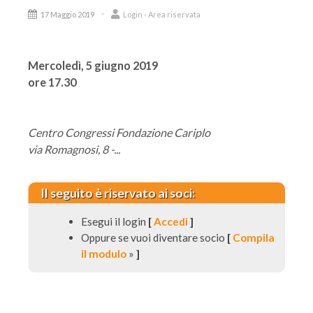
17 Maggio 2019
Login - Area riservata
Mercoledì, 5 giugno 2019
ore 17.30
Centro Congressi Fondazione Cariplo
via Romagnosi, 8 -...
Il seguito è riservato ai soci:
Esegui il login
[
Accedi
]
Oppure se vuoi diventare socio
[
Compila
il modulo
»
]