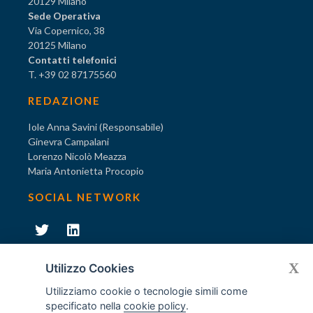
20129 Milano
Sede Operativa
Via Copernico, 38
20125 Milano
Contatti telefonici
T. +39 02 87175560
REDAZIONE
Iole Anna Savini (Responsabile)
Ginevra Campalani
Lorenzo Nicolò Meazza
Maria Antonietta Procopio
SOCIAL NETWORK
231
X
Diventa socio di AODV
Utilizzo Cookies
Utilizziamo cookie o tecnologie simili come
specificato nella
cookie policy
.