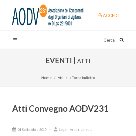
ACCEDI
Cerca
EVENTI |
ATTI
Home
Atti
« Torna indietro
Atti Convegno AODV231
01 Settembre 2015
Login - Area riservata