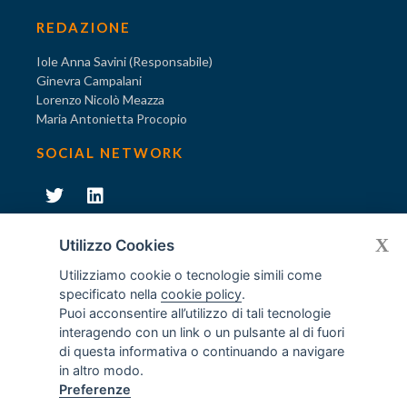
REDAZIONE
Iole Anna Savini (Responsabile)
Ginevra Campalani
Lorenzo Nicolò Meazza
Maria Antonietta Procopio
SOCIAL NETWORK
231
X
Diventa socio di AODV
Utilizzo Cookies
Utilizziamo cookie o tecnologie simili come
specificato nella
cookie policy
.
Puoi acconsentire all’utilizzo di tali tecnologie
interagendo con un link o un pulsante al di fuori
231
© Tutti i diritti riservati AODV
- ® Marchio registrato
di questa informativa o continuando a navigare
Associazione dei Componenti degli Organismi di Vigilanza
in altro modo.
ex D.Lgs. 231/2001
Preferenze
C.F. 97488030152 - P.I. 06561480960