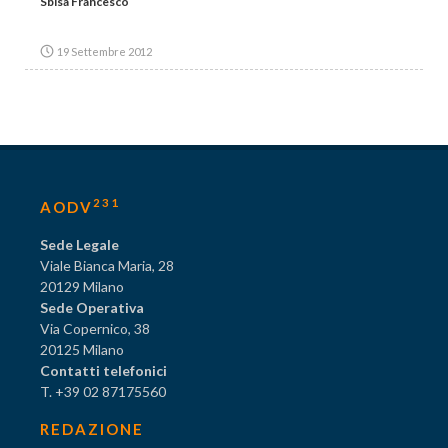
Sbisà Francesco
19 Settembre 2012
231
AODV
Sede Legale
Viale Bianca Maria, 28
20129 Milano
Sede Operativa
Via Copernico, 38
20125 Milano
Contatti telefonici
T. +39 02 87175560
REDAZIONE