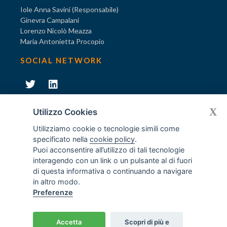
Iole Anna Savini (Responsabile)
Ginevra Campalani
Lorenzo Nicolò Meazza
Maria Antonietta Procopio
SOCIAL NETWORK
231
X
Diventa socio di AODV
Utilizzo Cookies
Utilizziamo cookie o tecnologie simili come
specificato nella
cookie policy
.
Puoi acconsentire all’utilizzo di tali tecnologie
interagendo con un link o un pulsante al di fuori
231
© Tutti i diritti riservati AODV
- ® Marchio registrato
di questa informativa o continuando a navigare
Associazione dei Componenti degli Organismi di Vigilanza
in altro modo.
ex D.Lgs. 231/2001
Preferenze
C.F. 97488030152 - P.I. 06561480960
Home
/
Crediti
Accetta
Scopri di più e
Privacy policy
Cookies
Disclaimer
Contatti