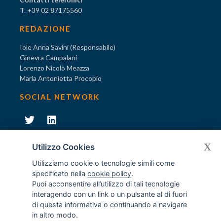
T. +39 02 87175560
REDAZIONE
Iole Anna Savini (Responsabile)
Ginevra Campalani
Lorenzo Nicolò Meazza
Maria Antonietta Procopio
SOCIAL NETWORK
231
X
Diventa socio di AODV
Utilizzo Cookies
Utilizziamo cookie o tecnologie simili come
specificato nella
cookie policy
.
Puoi acconsentire all’utilizzo di tali tecnologie
interagendo con un link o un pulsante al di fuori
231
© Tutti i diritti riservati AODV
- ® Marchio registrato
di questa informativa o continuando a navigare
Associazione dei Componenti degli Organismi di Vigilanza
in altro modo.