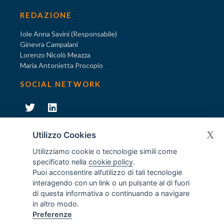
REDAZIONE
Iole Anna Savini (Responsabile)
Ginevra Campalani
Lorenzo Nicolò Meazza
Maria Antonietta Procopio
SOCIAL NETWORK
231
X
Diventa socio di AODV
Utilizzo Cookies
Utilizziamo cookie o tecnologie simili come
specificato nella
cookie policy
.
Puoi acconsentire all’utilizzo di tali tecnologie
interagendo con un link o un pulsante al di fuori
231
© Tutti i diritti riservati AODV
- ® Marchio registrato
di questa informativa o continuando a navigare
Associazione dei Componenti degli Organismi di Vigilanza
in altro modo.
ex D.Lgs. 231/2001
Preferenze
C.F. 97488030152 - P.I. 06561480960