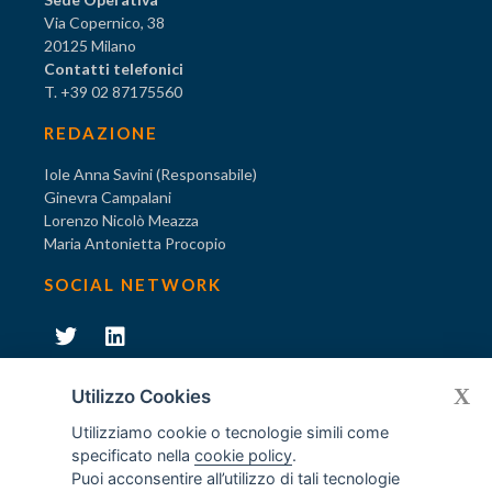
Via Copernico, 38
20125 Milano
Contatti telefonici
T. +39 02 87175560
REDAZIONE
Iole Anna Savini (Responsabile)
Ginevra Campalani
Lorenzo Nicolò Meazza
Maria Antonietta Procopio
SOCIAL NETWORK
231
X
Diventa socio di AODV
Utilizzo Cookies
Utilizziamo cookie o tecnologie simili come
specificato nella
cookie policy
.
Puoi acconsentire all’utilizzo di tali tecnologie