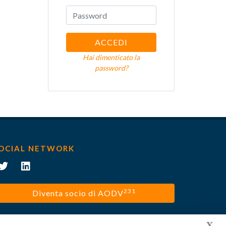
ACCEDI
Hai dimenticato la
password?
OCIAL NETWORK
231
Diventa socio di AODV
X