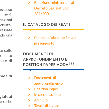
Relazione ministeriale al
Decreto Legislativo n.
possesso
231/2001
 terzi,
rmazioni
IL CATALOGO DEI REATI
 cripto-
ressata
ando una
Consulta l'elenco dei reati
presupposto
e sulle
DOCUMENTI DI
er conto
APPROFONDIMENTO E
sare di
231
POSITION PAPER AODV
 base di
Documenti di
approfondimento
Position Paper
In consultazione
giate ai
Archivio
ere che
Tavoli di lavoro