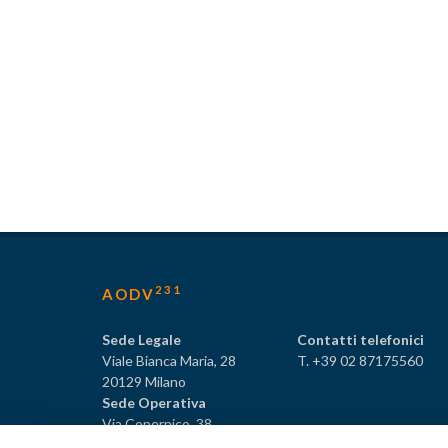
231
AODV
Sede Legale
Contatti telefonici
Viale Bianca Maria, 28
T. +39 02 87175560
20129 Milano
Sede Operativa
Via Copernico, 38
20125 Milano