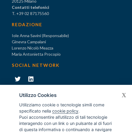
20125 Milano
Contatti telefonici
T. +39 02 87175560
REDAZIONE
Iole Anna Savini (Responsabile)
Ginevra Campalani
Lorenzo Nicolò Meazza
Maria Antonietta Procopio
SOCIAL NETWORK
231
X
Diventa socio di AODV
Utilizzo Cookies
Utilizziamo cookie o tecnologie simili come
specificato nella
cookie policy
.
Puoi acconsentire all’utilizzo di tali tecnologie
interagendo con un link o un pulsante al di fuori
231
© Tutti i diritti riservati AODV
- ® Marchio registrato
di questa informativa o continuando a navigare