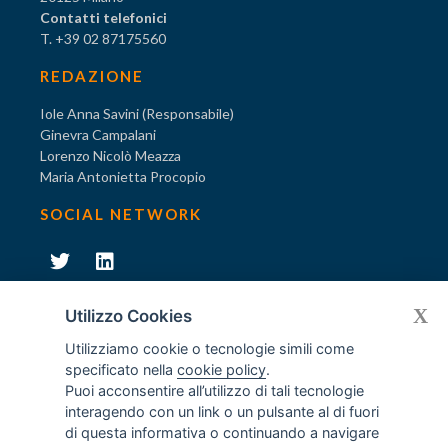
Contatti telefonici
T. +39 02 87175560
REDAZIONE
Iole Anna Savini (Responsabile)
Ginevra Campalani
Lorenzo Nicolò Meazza
Maria Antonietta Procopio
SOCIAL NETWORK
231
X
Diventa socio di AODV
Utilizzo Cookies
Utilizziamo cookie o tecnologie simili come
specificato nella
cookie policy
.
Puoi acconsentire all’utilizzo di tali tecnologie
interagendo con un link o un pulsante al di fuori
231
© Tutti i diritti riservati AODV
- ® Marchio registrato
di questa informativa o continuando a navigare
Associazione dei Componenti degli Organismi di Vigilanza