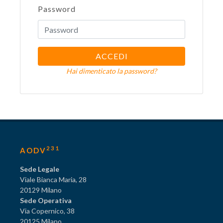
Password
ACCEDI
Hai dimenticato la password?
231
AODV
Sede Legale
Viale Bianca Maria, 28
20129 Milano
Sede Operativa
Via Copernico, 38
20125 Milano