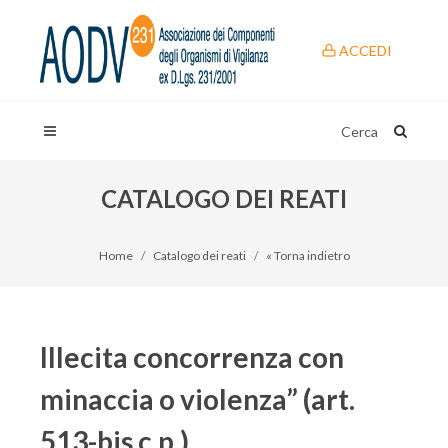
ACCEDI
Cerca
CATALOGO DEI REATI
Home
Catalogo dei reati
« Torna indietro
Illecita concorrenza con
minaccia o violenza” (art.
513-bis c.p.)