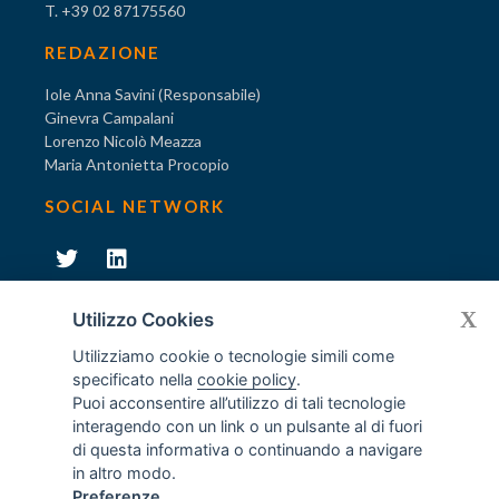
T. +39 02 87175560
REDAZIONE
Iole Anna Savini (Responsabile)
Ginevra Campalani
Lorenzo Nicolò Meazza
Maria Antonietta Procopio
SOCIAL NETWORK
231
X
Diventa socio di AODV
Utilizzo Cookies
Utilizziamo cookie o tecnologie simili come
specificato nella
cookie policy
.
Puoi acconsentire all’utilizzo di tali tecnologie
interagendo con un link o un pulsante al di fuori
231
© Tutti i diritti riservati AODV
- ® Marchio registrato
di questa informativa o continuando a navigare
Associazione dei Componenti degli Organismi di Vigilanza
in altro modo.
ex D.Lgs. 231/2001
Preferenze