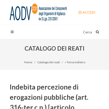
ACCEDI
Cerca
CATALOGO DEI REATI
Home
Catalogo dei reati
« Torna indietro
Indebita percezione di
erogazioni pubbliche (art.
316-ter c.p.) [articolo