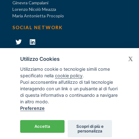
Ginevra Campalani
Lorenzo Nicolò Meazza
Maria Antonietta Procopio
SOCIAL NETWORK
231
X
Diventa socio di AODV
Utilizzo Cookies
Utilizziamo cookie o tecnologie simili come
specificato nella
cookie policy
.
Puoi acconsentire all’utilizzo di tali tecnologie
interagendo con un link o un pulsante al di fuori
231
© Tutti i diritti riservati AODV
- ® Marchio registrato
di questa informativa o continuando a navigare
Associazione dei Componenti degli Organismi di Vigilanza
in altro modo.
ex D.Lgs. 231/2001
Preferenze
C.F. 97488030152 - P.I. 06561480960
Home
/
Crediti
Accetta
Scopri di più e
Privacy policy
Cookies
Disclaimer
Contatti
personalizza