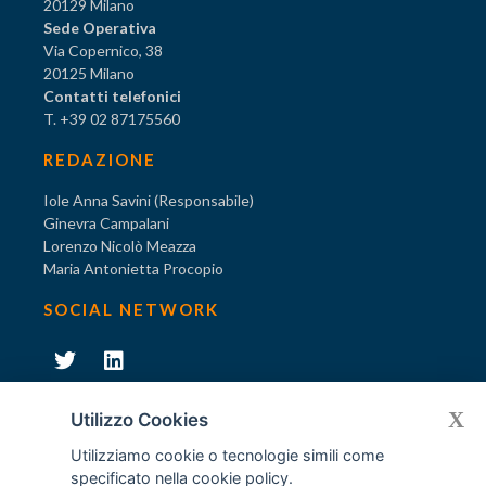
20129 Milano
Sede Operativa
Via Copernico, 38
20125 Milano
Contatti telefonici
T. +39 02 87175560
REDAZIONE
Iole Anna Savini (Responsabile)
Ginevra Campalani
Lorenzo Nicolò Meazza
Maria Antonietta Procopio
SOCIAL NETWORK
231
X
Diventa socio di AODV
Utilizzo Cookies
Utilizziamo cookie o tecnologie simili come
specificato nella
cookie policy
.