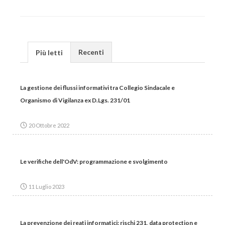
Recenti
Più letti
La gestione dei flussi informativi tra Collegio Sindacale e
Organismo di Vigilanza ex D.Lgs. 231/01
20 Ottobre 2022
Le verifiche dell'OdV: programmazione e svolgimento
11 Luglio 2023
La prevenzione dei reati informatici: rischi 231, data protection e