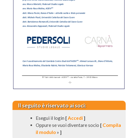
Il seguito è riservato ai soci:
Esegui il login
[
Accedi
]
Oppure se vuoi diventare socio
[
Compila
il modulo
»
]