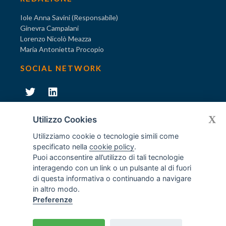
Iole Anna Savini (Responsabile)
Ginevra Campalani
Lorenzo Nicolò Meazza
Maria Antonietta Procopio
SOCIAL NETWORK
231
X
Diventa socio di AODV
Utilizzo Cookies
Utilizziamo cookie o tecnologie simili come
specificato nella
cookie policy
.
Puoi acconsentire all’utilizzo di tali tecnologie
interagendo con un link o un pulsante al di fuori
231
© Tutti i diritti riservati AODV
- ® Marchio registrato
di questa informativa o continuando a navigare
Associazione dei Componenti degli Organismi di Vigilanza
in altro modo.
ex D.Lgs. 231/2001
Preferenze
C.F. 97488030152 - P.I. 06561480960
Home
/
Crediti