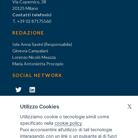
Via Copernico, 38
20125 Milano
Contatti telefonici
T. +39 02 87175560
REDAZIONE
Iole Anna Savini (Responsabile)
Ginevra Campalani
Lorenzo Nicolò Meazza
Maria Antonietta Procopio
SOCIAL NETWORK
231
X
Diventa socio di AODV
Utilizzo Cookies
Utilizziamo cookie o tecnologie simili come
specificato nella
cookie policy
.
Puoi acconsentire all’utilizzo di tali tecnologie
interagendo con un link o un pulsante al di fuori
231
© Tutti i diritti riservati AODV
- ® Marchio registrato