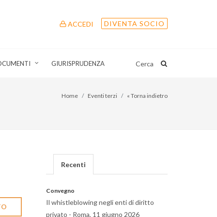
DIVENTA SOCIO
ACCEDI
OCUMENTI
GIURISPRUDENZA
Cerca
Home
Eventi terzi
« Torna indietro
Recenti
Convegno
Il whistleblowing negli enti di diritto
TO
privato - Roma, 11 giugno 2026