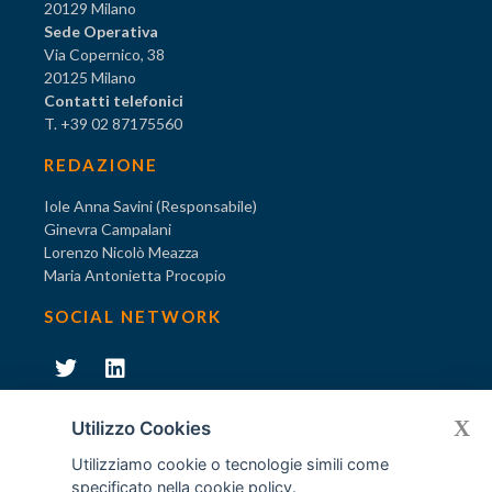
20129 Milano
Sede Operativa
Via Copernico, 38
20125 Milano
Contatti telefonici
T. +39 02 87175560
REDAZIONE
Iole Anna Savini (Responsabile)
Ginevra Campalani
Lorenzo Nicolò Meazza
Maria Antonietta Procopio
SOCIAL NETWORK
231
X
Diventa socio di AODV
Utilizzo Cookies
Utilizziamo cookie o tecnologie simili come
specificato nella
cookie policy
.