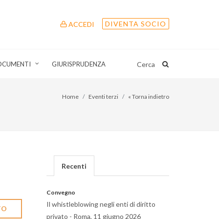
DIVENTA SOCIO
ACCEDI
OCUMENTI
GIURISPRUDENZA
Cerca
Home
Eventi terzi
« Torna indietro
Recenti
Convegno
Il whistleblowing negli enti di diritto
TO
privato - Roma, 11 giugno 2026