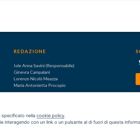
REDAZIONE
S
Iole Anna Savini (Responsabile)
Ginevra Campalani
Lorenzo Nicolò Meazza
Maria Antonietta Procopio
 specificato nella
cookie policy
.
ogie interagendo con un link o un pulsante al di fuori di questa infor
o
za ex D.Lgs. 231/2001