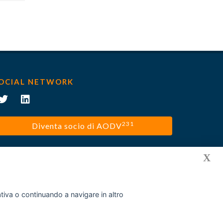
OCIAL NETWORK
231
Diventa socio di AODV
X
mativa o continuando a navigare in altro
Privacy policy
Cookies
Disclaimer
Contatti