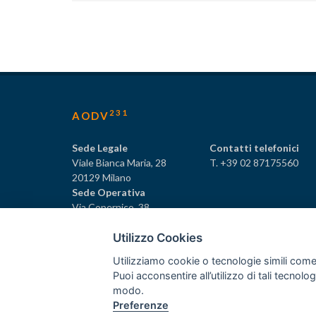
231
AODV
Sede Legale
Contatti telefonici
Viale Bianca Maria, 28
T. +39 02 87175560
20129 Milano
Sede Operativa
Via Copernico, 38
20125 Milano
Utilizzo Cookies
Utilizziamo cookie o tecnologie simili come
Puoi acconsentire all’utilizzo di tali tecnol
231
© Tutti i diritti riservati AODV
- ® Marchio registrat
modo.
Preferenze
Associazione dei Componenti degli Organismi di Vigilan