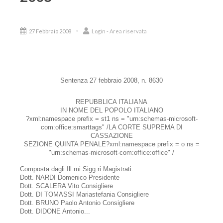
27 Febbraio 2008
Login - Area riservata
Sentenza 27 febbraio 2008, n. 8630
REPUBBLICA ITALIANA
IN NOME DEL POPOLO ITALIANO
?xml:namespace prefix = st1 ns = "urn:schemas-microsoft-
com:office:smarttags" /
LA CORTE SUPREMA
DI
CASSAZIONE
SEZIONE QUINTA PENALE?xml:namespace prefix = o ns =
"urn:schemas-microsoft-com:office:office" /
Composta dagli Ill.mi Sigg.ri Magistrati:
Dott. NARDI Domenico Presidente
Dott. SCALERA Vito Consigliere
Dott. DI TOMASSI Mariastefania Consigliere
Dott. BRUNO Paolo Antonio Consigliere
Dott. DIDONE Antonio...