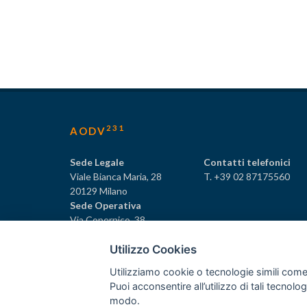
231
AODV
Sede Legale
Contatti telefonici
Viale Bianca Maria, 28
T. +39 02 87175560
20129 Milano
Sede Operativa
Via Copernico, 38
20125 Milano
Utilizzo Cookies
Utilizziamo cookie o tecnologie simili come
Puoi acconsentire all’utilizzo di tali tecnol
231
© Tutti i diritti riservati AODV
- ® Marchio registrat
modo.