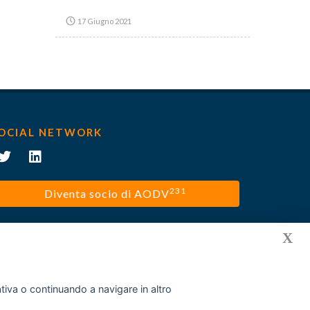
17 Giugno 2021
OCIAL NETWORK
231
Diventa socio di AODV
X
mativa o continuando a navigare in altro