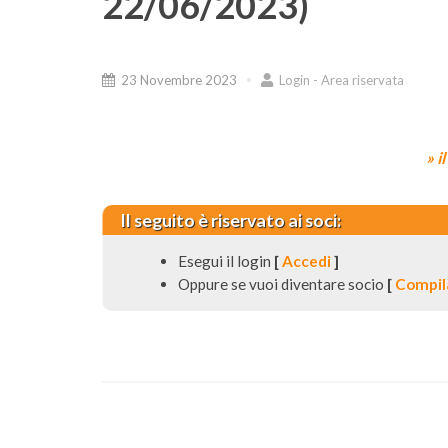
22/06/2023)
23 Novembre 2023
Login - Area riservata
» i
Il seguito è riservato ai soci:
Esegui il login
[
Accedi
]
Oppure se vuoi diventare socio
[
Compila