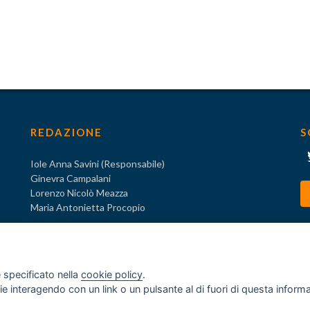
REDAZIONE
S
Iole Anna Savini (Responsabile)
Ginevra Campalani
Lorenzo Nicolò Meazza
Maria Antonietta Procopio
 specificato nella
cookie policy
.
ogie interagendo con un link o un pulsante al di fuori di questa infor
o