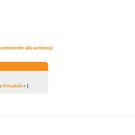
l commento alla sentenza
 il modulo
»
]