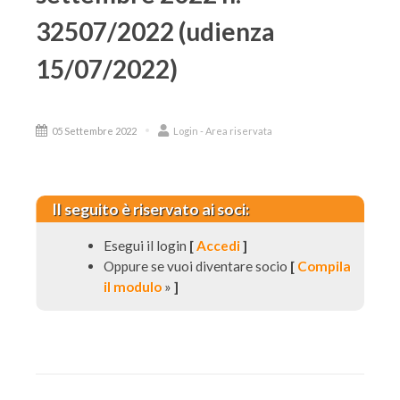
32507/2022 (udienza
15/07/2022)
05 Settembre 2022
Login - Area riservata
Il seguito è riservato ai soci:
Esegui il login
[
Accedi
]
Oppure se vuoi diventare socio
[
Compila
il modulo
»
]