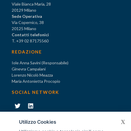
Viale Bianca Maria, 28
20129 Milano
Sede Operativa
Via Copernico, 38
20125 Milano
Contatti telefonici
T. +39 02 87175560
REDAZIONE
Iole Anna Savini (Responsabile)
Ginevra Campalani
Lorenzo Nicolò Meazza
Maria Antonietta Procopio
SOCIAL NETWORK
231
X
Diventa socio di AODV
Utilizzo Cookies