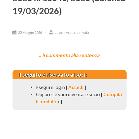
19/03/2026)
25 Maggio 2026
Login - Area riservata
» il commento alla sentenza
Il seguito è riservato ai soci:
Esegui il login
[
Accedi
]
Oppure se vuoi diventare socio
[
Compila
il modulo
»
]