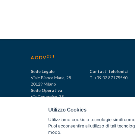
231
AODV
Sede Legale
Contatti telefonici
Viale Bianca Maria, 28
T. +39 02 87175560
20129 Milano
Sede Operativa
Via Copernico, 38
20125 Milano
Utilizzo Cookies
Utilizziamo cookie o tecnologie simili come
Puoi acconsentire all’utilizzo di tali tecnol
231
© Tutti i diritti riservati AODV
- ® Marchio registrat
modo.