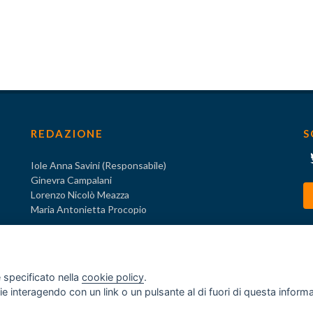
REDAZIONE
S
Iole Anna Savini (Responsabile)
Ginevra Campalani
Lorenzo Nicolò Meazza
Maria Antonietta Procopio
 specificato nella
cookie policy
.
ogie interagendo con un link o un pulsante al di fuori di questa infor
o