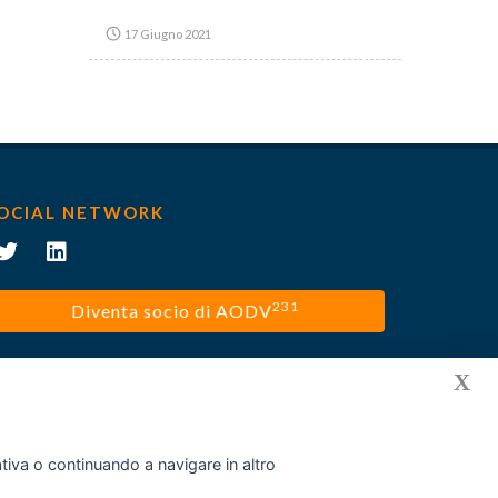
17 Giugno 2021
OCIAL NETWORK
231
Diventa socio di AODV
X
mativa o continuando a navigare in altro