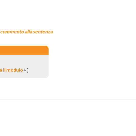
l commento alla sentenza
 il modulo
»
]