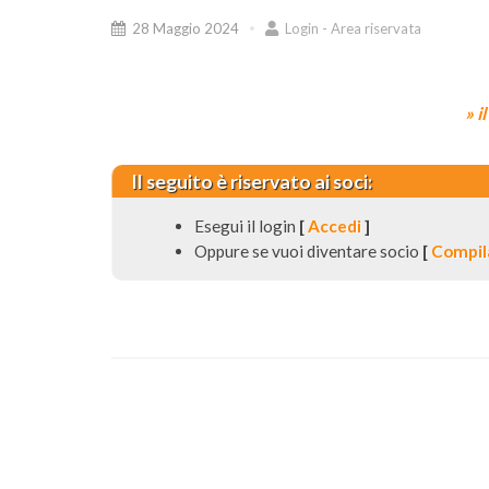
28 Maggio 2024
Login - Area riservata
» i
Il seguito è riservato ai soci:
Esegui il login
[
Accedi
]
Oppure se vuoi diventare socio
[
Compila