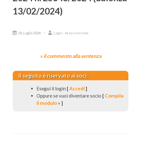
13/02/2024)
01 Luglio 2024
Login - Area riservata
» il commento alla sentenza
Il seguito è riservato ai soci:
Esegui il login
[
Accedi
]
Oppure se vuoi diventare socio
[
Compila
il modulo
»
]