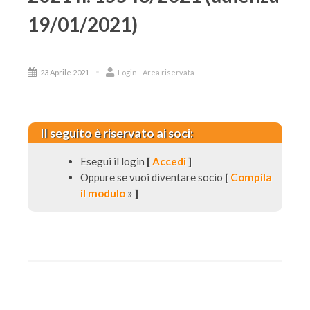
19/01/2021)
23 Aprile 2021
Login - Area riservata
Il seguito è riservato ai soci:
Esegui il login
[
Accedi
]
Oppure se vuoi diventare socio
[
Compila
il modulo
»
]