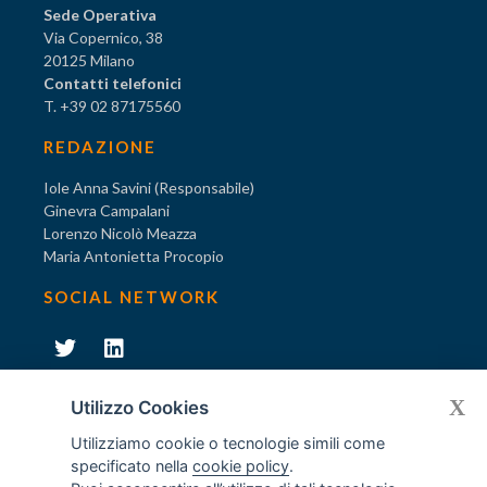
Sede Operativa
Via Copernico, 38
20125 Milano
Contatti telefonici
T. +39 02 87175560
REDAZIONE
Iole Anna Savini (Responsabile)
Ginevra Campalani
Lorenzo Nicolò Meazza
Maria Antonietta Procopio
SOCIAL NETWORK
231
X
Diventa socio di AODV
Utilizzo Cookies
Utilizziamo cookie o tecnologie simili come
specificato nella
cookie policy
.