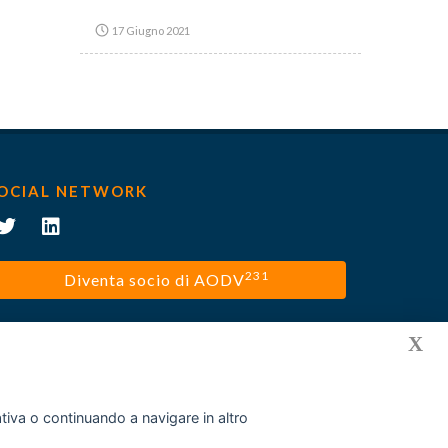
17 Giugno 2021
OCIAL NETWORK
231
Diventa socio di AODV
X
mativa o continuando a navigare in altro