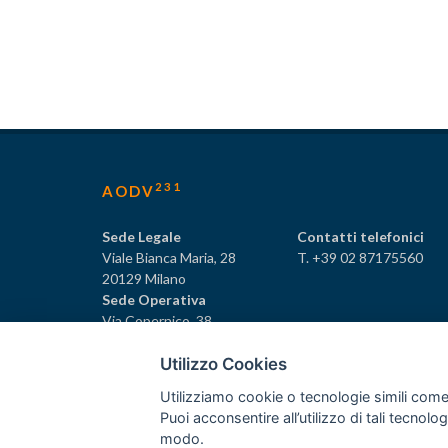
231
AODV
Sede Legale
Contatti telefonici
Viale Bianca Maria, 28
T. +39 02 87175560
20129 Milano
Sede Operativa
Via Copernico, 38
20125 Milano
Utilizzo Cookies
Utilizziamo cookie o tecnologie simili come
Puoi acconsentire all’utilizzo di tali tecnol
231
© Tutti i diritti riservati AODV
- ® Marchio registrat
modo.