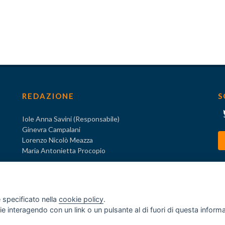
REDAZIONE
S
Iole Anna Savini (Responsabile)
Ginevra Campalani
Lorenzo Nicolò Meazza
Maria Antonietta Procopio
 specificato nella
cookie policy
.
ogie interagendo con un link o un pulsante al di fuori di questa infor
o