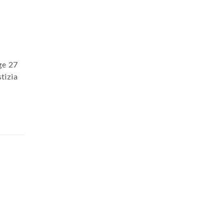
ge 27
tizia