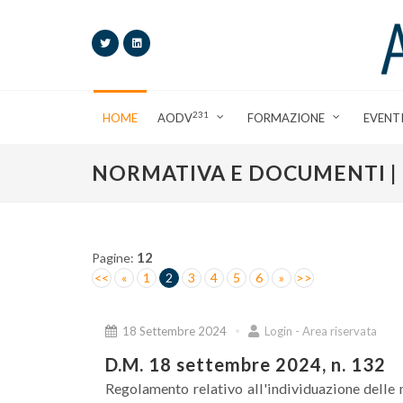
231
HOME
AODV
FORMAZIONE
EVENT
NORMATIVA E DOCUMENTI |
12
Pagine:
<<
«
1
2
3
4
5
6
»
>>
18 Settembre 2024
Login - Area riservata
D.M. 18 settembre 2024, n. 132
Regolamento relativo all'individuazione delle