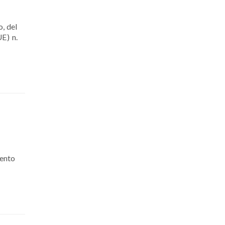
, del
E) n.
mento