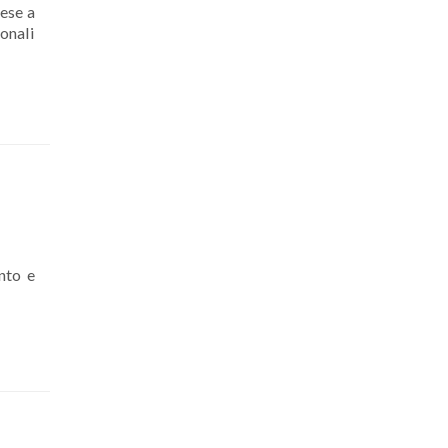
rese a
onali
nto e