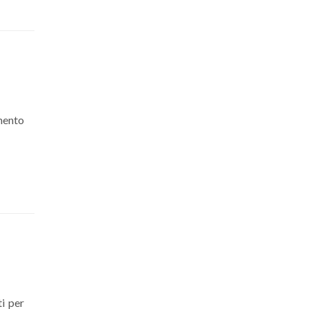
mento
i per