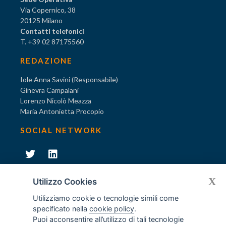
Via Copernico, 38
20125 Milano
Contatti telefonici
T. +39 02 87175560
REDAZIONE
Iole Anna Savini (Responsabile)
Ginevra Campalani
Lorenzo Nicolò Meazza
Maria Antonietta Procopio
SOCIAL NETWORK
231
X
Diventa socio di AODV
Utilizzo Cookies
Utilizziamo cookie o tecnologie simili come
specificato nella
cookie policy
.
Puoi acconsentire all’utilizzo di tali tecnologie