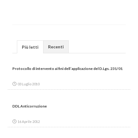
Recenti
Più letti
Protocollo di intervento ai fini dell´applicazione del D.Lgs. 231/01
03 Luglio 2010
DDL Anticorruzione
16 Aprile 2012