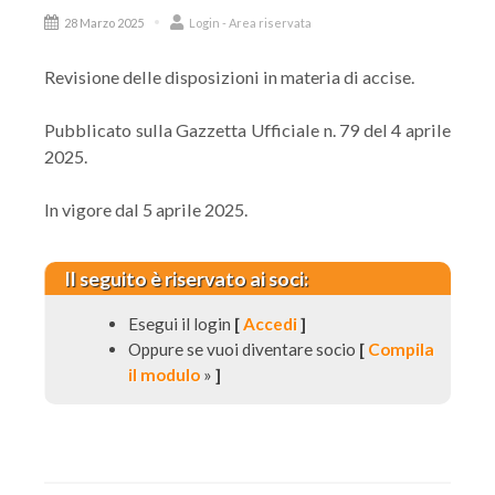
28 Marzo 2025
Login - Area riservata
Revisione delle disposizioni in materia di accise.
Pubblicato sulla Gazzetta Ufficiale n. 79 del 4 aprile
2025.
In vigore dal 5 aprile 2025.
Il seguito è riservato ai soci:
Esegui il login
[
Accedi
]
Oppure se vuoi diventare socio
[
Compila
il modulo
»
]