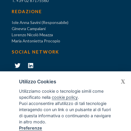
T. +39 02 87175560
REDAZIONE
Iole Anna Savini (Responsabile)
Ginevra Campalani
Lorenzo Nicolò Meazza
Maria Antonietta Procopio
SOCIAL NETWORK
231
X
Diventa socio di AODV
Utilizzo Cookies
Utilizziamo cookie o tecnologie simili come
specificato nella
cookie policy
.
Puoi acconsentire all’utilizzo di tali tecnologie
interagendo con un link o un pulsante al di fuori
231
© Tutti i diritti riservati AODV
- ® Marchio registrato
di questa informativa o continuando a navigare
Associazione dei Componenti degli Organismi di Vigilanza
in altro modo.
ex D.Lgs. 231/2001
Preferenze