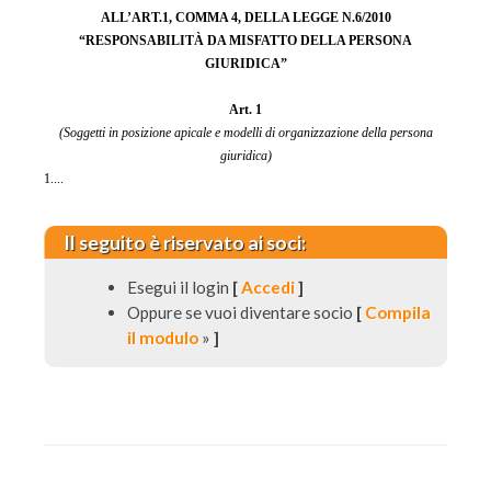
ALL’ART.1, COMMA 4, DELLA LEGGE N.6/2010
“RESPONSABILITÀ DA MISFATTO DELLA PERSONA
GIURIDICA”
Art. 1
(Soggetti in posizione apicale e modelli di organizzazione della persona
giuridica)
1....
Il seguito è riservato ai soci:
Esegui il login
[
Accedi
]
Oppure se vuoi diventare socio
[
Compila
il modulo
»
]