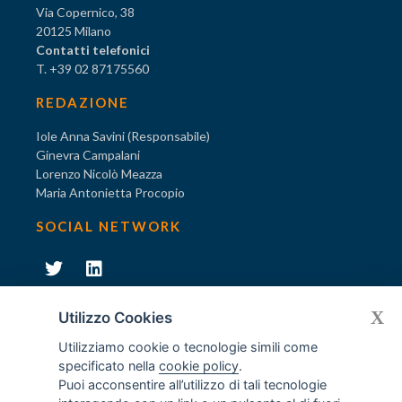
Via Copernico, 38
20125 Milano
Contatti telefonici
T. +39 02 87175560
REDAZIONE
Iole Anna Savini (Responsabile)
Ginevra Campalani
Lorenzo Nicolò Meazza
Maria Antonietta Procopio
SOCIAL NETWORK
231
X
Diventa socio di AODV
Utilizzo Cookies
Utilizziamo cookie o tecnologie simili come
specificato nella
cookie policy
.
Puoi acconsentire all’utilizzo di tali tecnologie