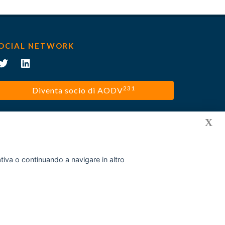
OCIAL NETWORK
231
Diventa socio di AODV
X
mativa o continuando a navigare in altro
Privacy policy
Cookies
Disclaimer
Contatti