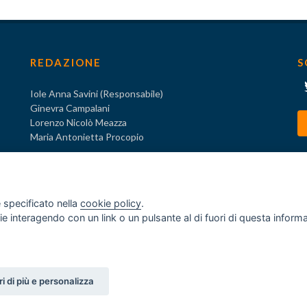
REDAZIONE
S
Iole Anna Savini (Responsabile)
Ginevra Campalani
Lorenzo Nicolò Meazza
Maria Antonietta Procopio
 specificato nella
cookie policy
.
ogie interagendo con un link o un pulsante al di fuori di questa infor
o
za ex D.Lgs. 231/2001
i di più e personalizza