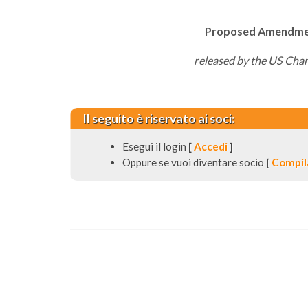
Proposed Amendment
released by the US Cha
Il seguito è riservato ai soci:
Esegui il login
[
Accedi
]
Oppure se vuoi diventare socio
[
Compila