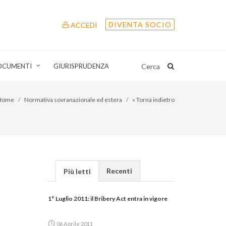
DIVENTA SOCIO
ACCEDI
OCUMENTI
GIURISPRUDENZA
Cerca
Home
Normativa sovranazionale ed estera
« Torna indietro
Recenti
Più letti
1° Luglio 2011: il Bribery Act entra in vigore
06 Aprile 2011