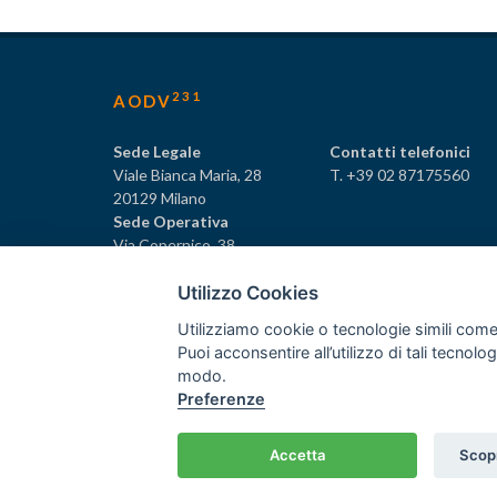
231
AODV
Sede Legale
Contatti telefonici
Viale Bianca Maria, 28
T. +39 02 87175560
20129 Milano
Sede Operativa
Via Copernico, 38
20125 Milano
Utilizzo Cookies
Utilizziamo cookie o tecnologie simili come
Puoi acconsentire all’utilizzo di tali tecnol
231
© Tutti i diritti riservati AODV
- ® Marchio registrat
modo.
Preferenze
Associazione dei Componenti degli Organismi di Vigilan
C.F. 97488030152 - P.I. 06561480960
Home
/
Crediti
Accetta
Scopr