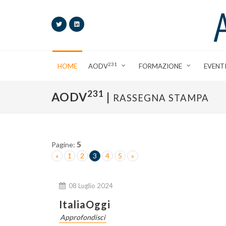
231
HOME
AODV
FORMAZIONE
EVENT
231
AODV
|
RASSEGNA STAMPA
5
Pagine:
«
1
2
3
4
5
»
08 Luglio 2024
ItaliaOggi
Approfondisci