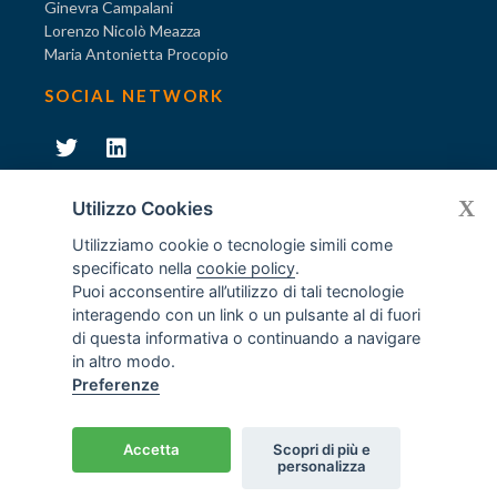
Ginevra Campalani
Lorenzo Nicolò Meazza
Maria Antonietta Procopio
SOCIAL NETWORK
231
X
Diventa socio di AODV
Utilizzo Cookies
Utilizziamo cookie o tecnologie simili come
specificato nella
cookie policy
.
Puoi acconsentire all’utilizzo di tali tecnologie
interagendo con un link o un pulsante al di fuori
231
© Tutti i diritti riservati AODV
- ® Marchio registrato
di questa informativa o continuando a navigare
Associazione dei Componenti degli Organismi di Vigilanza
in altro modo.
ex D.Lgs. 231/2001
Preferenze
C.F. 97488030152 - P.I. 06561480960
Home
/
Crediti
Accetta
Scopri di più e
Privacy policy
Cookies
Disclaimer
Contatti
personalizza