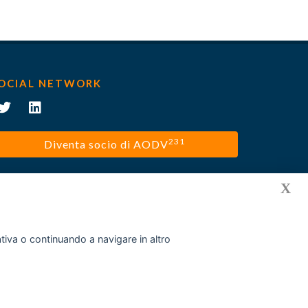
OCIAL NETWORK
231
Diventa socio di AODV
X
mativa o continuando a navigare in altro
Privacy policy
Cookies
Disclaimer
Contatti