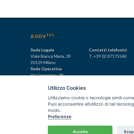
231
AODV
Sede Legale
Contatti telefonici
Viale Bianca Maria, 28
T. +39 02 87175560
20129 Milano
Sede Operativa
Via Copernico, 38
20125 Milano
Utilizzo Cookies
Utilizziamo cookie o tecnologie simili come
Puoi acconsentire all’utilizzo di tali tecnol
231
© Tutti i diritti riservati AODV
- ® Marchio registrat
modo.
Preferenze
Associazione dei Componenti degli Organismi di Vigilan
C.F. 97488030152 - P.I. 06561480960
Home
/
Crediti
Accetta
Scopr