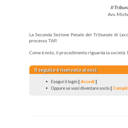
Il Tribu
Avv. Mich
La Seconda Sezione Penale del Tribunale di Lecc
processo TAP.
Come è noto, il procedimento riguarda la società
T
Il seguito è riservato ai soci:
Esegui il login
[
Accedi
]
Oppure se vuoi diventare socio
[
Compila