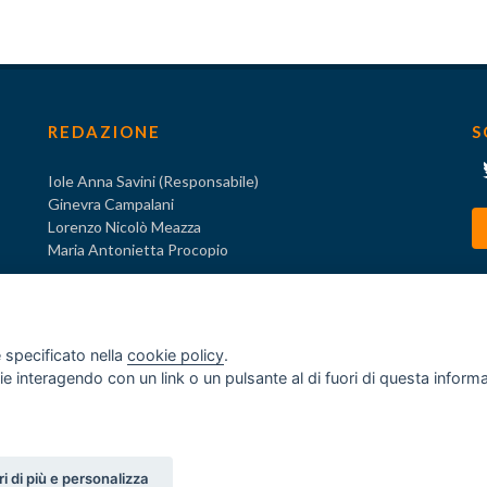
REDAZIONE
S
Iole Anna Savini (Responsabile)
Ginevra Campalani
Lorenzo Nicolò Meazza
Maria Antonietta Procopio
 specificato nella
cookie policy
.
ogie interagendo con un link o un pulsante al di fuori di questa infor
o
za ex D.Lgs. 231/2001
i di più e personalizza