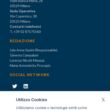
Viale Bianca Maria, 28
20129 Milano
Sede Operativa
Via Copernico, 38
20125 Milano
Contatti telefonici
T. +39 02 87175560
REDAZIONE
Iole Anna Savini (Responsabile)
Ginevra Campalani
Lorenzo Nicolò Meazza
Maria Antonietta Procopio
SOCIAL NETWORK
231
X
Diventa socio di AODV
Utilizzo Cookies
Utilizziamo cookie o tecnologie simili come