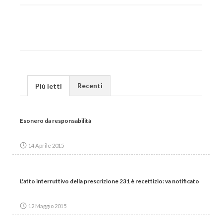
Recenti
Più letti
Esonero da responsabilità
14 Aprile 2015
L'atto interruttivo della prescrizione 231 è recettizio: va notificato
12 Maggio 2015