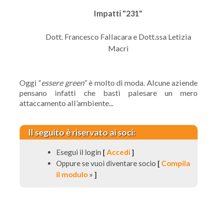
Impatti "231"
Dott. Francesco Fallacara e Dott.ssa Letizia
Macrì
Oggi “
essere green
” è molto di moda. Alcune aziende
pensano infatti che basti palesare un mero
attaccamento all’ambiente...
Il seguito è riservato ai soci:
Esegui il login
[
Accedi
]
Oppure se vuoi diventare socio
[
Compila
il modulo
»
]