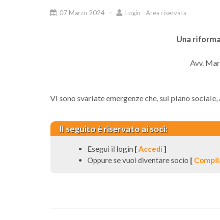
07 Marzo 2024
Login - Area riservata
Una riforma
Avv. Mar
Vi sono svariate emergenze che, sul piano sociale,
Il seguito è riservato ai soci:
Esegui il login
[
Accedi
]
Oppure se vuoi diventare socio
[
Compila