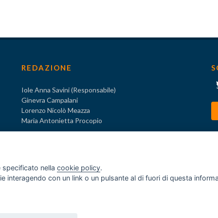
REDAZIONE
S
Iole Anna Savini (Responsabile)
Ginevra Campalani
Lorenzo Nicolò Meazza
Maria Antonietta Procopio
 specificato nella
cookie policy
.
ogie interagendo con un link o un pulsante al di fuori di questa infor
o
za ex D.Lgs. 231/2001