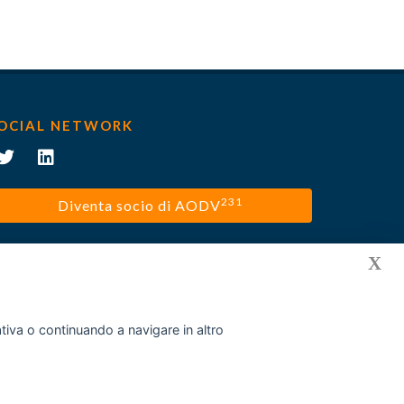
OCIAL NETWORK
231
Diventa socio di AODV
X
mativa o continuando a navigare in altro
Privacy policy
Cookies
Disclaimer
Contatti