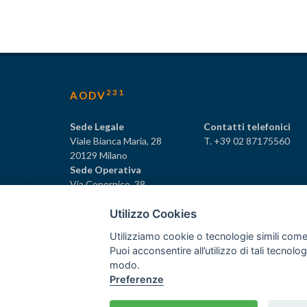
231
AODV
Sede Legale
Contatti telefonici
Viale Bianca Maria, 28
T. +39 02 87175560
20129 Milano
Sede Operativa
Via Copernico, 38
20125 Milano
Utilizzo Cookies
Utilizziamo cookie o tecnologie simili come
Puoi acconsentire all’utilizzo di tali tecnol
231
© Tutti i diritti riservati AODV
- ® Marchio registrat
modo.
Preferenze
Associazione dei Componenti degli Organismi di Vigilan
C.F. 97488030152 - P.I. 06561480960