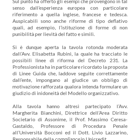
Sul punto ha offerto gli esempi che provengono in tal
senso dall’esperienza europea con particolare
riferimento a quella inglese, francese e tedesca.
Auspicabili sono anche riforme di tipo deflativo
quali, ad esempio, l’istituzione di forme di non
punibilità per lievità del fatto e simili.
Si è dunque aperta la tavola rotonda moderata
dall’Avv. Elisabetta Rubini, la quale ha tracciato le
possibili linee di riforma del Decreto 231. La
Professionista ha in particolare ricordato la proposta
di Linee Guida che, laddove seguite correttamente
dall’ente, impongano al giudice un obbligo di
motivazione rafforzata qualora intenda formulare un
giudizio di inidoneità del Modello organizzativo.
Alla tavola hanno altresì partecipato l’Avv.
Margherita Bianchini, Direttrice dell’Area Diritto
Societario di Assonime, il Prof. Massimo Ceresa-
Gastaldo, Professore di Procedura Penale
all’Università Bocconi ed il Dott. Livio Lazzarino,
Responsabile della
compliance
in Unicredit.