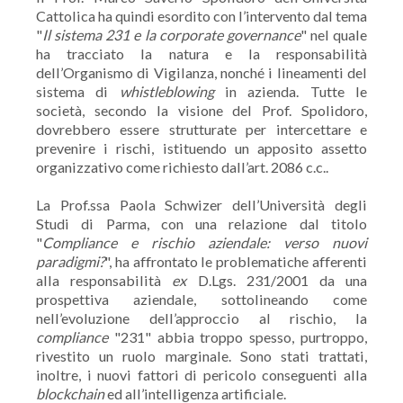
Cattolica ha quindi esordito con l’intervento dal tema
"
Il sistema 231 e la corporate governance
" nel quale
ha tracciato la natura e la responsabilità
dell’Organismo di Vigilanza, nonché i lineamenti del
sistema di
whistleblowing
in azienda. Tutte le
società, secondo la visione del Prof. Spolidoro,
dovrebbero essere strutturate per intercettare e
prevenire i rischi, istituendo un apposito assetto
organizzativo come richiesto dall’art. 2086 c.c..
La Prof.ssa Paola Schwizer dell’Università degli
Studi di Parma, con una relazione dal titolo
"
Compliance e rischio aziendale: verso nuovi
paradigmi?
", ha affrontato le problematiche afferenti
alla responsabilità
ex
D.Lgs. 231/2001 da una
prospettiva aziendale, sottolineando come
nell’evoluzione dell’approccio al rischio, la
compliance
"231" abbia troppo spesso, purtroppo,
rivestito un ruolo marginale. Sono stati trattati,
inoltre, i nuovi fattori di pericolo conseguenti alla
blockchain
ed all’intelligenza artificiale.