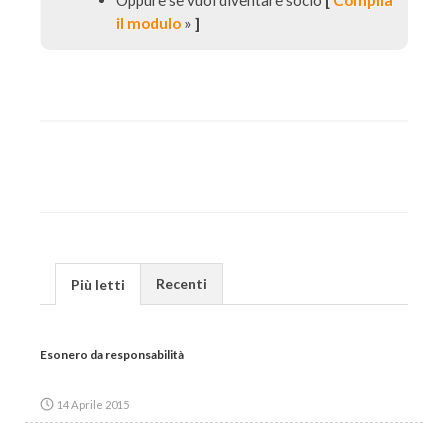
Oppure se vuoi diventare socio
[
Compila
il modulo
»
]
Recenti
Più letti
Esonero da responsabilità
14 Aprile 2015