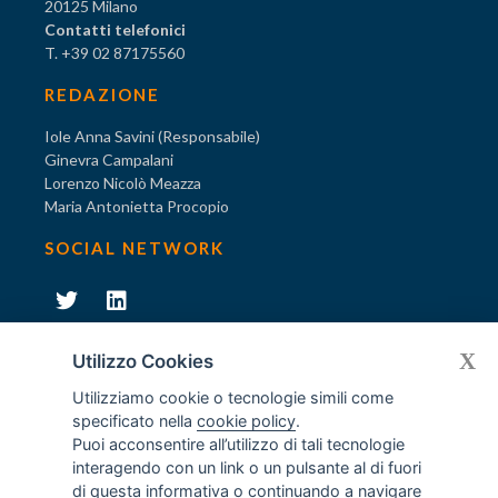
20125 Milano
Contatti telefonici
T. +39 02 87175560
REDAZIONE
Iole Anna Savini (Responsabile)
Ginevra Campalani
Lorenzo Nicolò Meazza
Maria Antonietta Procopio
SOCIAL NETWORK
231
X
Diventa socio di AODV
Utilizzo Cookies
Utilizziamo cookie o tecnologie simili come
specificato nella
cookie policy
.
Puoi acconsentire all’utilizzo di tali tecnologie
interagendo con un link o un pulsante al di fuori
231
© Tutti i diritti riservati AODV
- ® Marchio registrato
di questa informativa o continuando a navigare