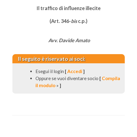
Il traffico di influenze illecite
(Art. 346-
bis
c.p.)
Avv
. Davide Amato
Il seguito è riservato ai soci:
Esegui il login
[
Accedi
]
Oppure se vuoi diventare socio
[
Compila
il modulo
»
]