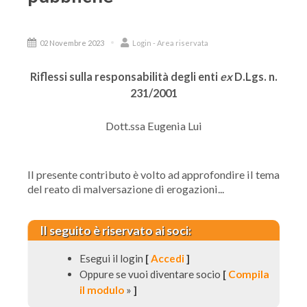
02 Novembre 2023
Login - Area riservata
Riflessi sulla responsabilità degli enti
ex
D.Lgs. n.
231/2001
Dott.ssa Eugenia Lui
Il presente contributo è volto ad approfondire il tema
del reato di malversazione di erogazioni...
Il seguito è riservato ai soci:
Esegui il login
[
Accedi
]
Oppure se vuoi diventare socio
[
Compila
il modulo
»
]