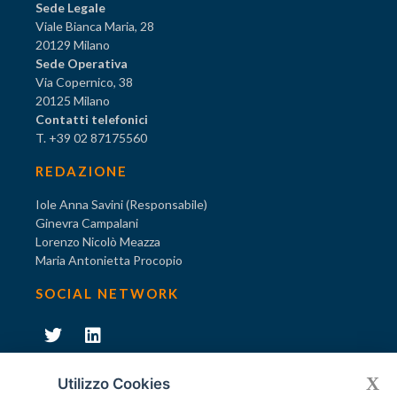
Sede Legale
Viale Bianca Maria, 28
20129 Milano
Sede Operativa
Via Copernico, 38
20125 Milano
Contatti telefonici
T. +39 02 87175560
REDAZIONE
Iole Anna Savini (Responsabile)
Ginevra Campalani
Lorenzo Nicolò Meazza
Maria Antonietta Procopio
SOCIAL NETWORK
231
X
Diventa socio di AODV
Utilizzo Cookies