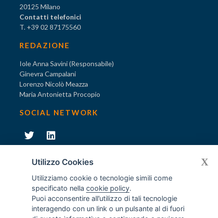
20125 Milano
Contatti telefonici
T. +39 02 87175560
REDAZIONE
Iole Anna Savini (Responsabile)
Ginevra Campalani
Lorenzo Nicolò Meazza
Maria Antonietta Procopio
SOCIAL NETWORK
231
X
Diventa socio di AODV
Utilizzo Cookies
Utilizziamo cookie o tecnologie simili come
specificato nella
cookie policy
.
Puoi acconsentire all’utilizzo di tali tecnologie
interagendo con un link o un pulsante al di fuori
231
© Tutti i diritti riservati AODV
- ® Marchio registrato