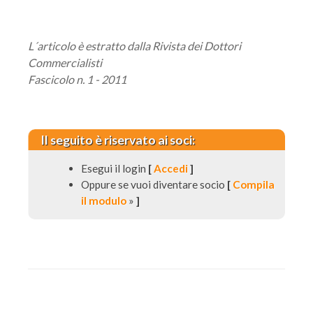
L´articolo è estratto dalla Rivista dei Dottori
Commercialisti
Fascicolo n. 1 - 2011
Il seguito è riservato ai soci:
Esegui il login
[
Accedi
]
Oppure se vuoi diventare socio
[
Compila
il modulo
»
]