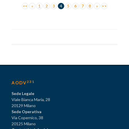
<<
«
1
2
3
4
5
6
7
8
»
>>
231
AODV
Sede Legale
Viale Bianca Maria, 28
20129 Milano
Sede Operativa
Via Copernico, 38
20125 Milano