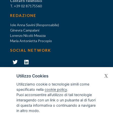
Contatti telefonici
T. +39 02 87175560
REDAZIONE
Iole Anna Savini (Responsabile)
Ginevra Campalani
Lorenzo Nicolò Meazza
Maria Antonietta Procopio
SOCIAL NETWORK
231
X
Diventa socio di AODV
Utilizzo Cookies
Utilizziamo cookie o tecnologie simili come
specificato nella
cookie policy
.
Puoi acconsentire all’utilizzo di tali tecnologie
interagendo con un link o un pulsante al di fuori
231
© Tutti i diritti riservati AODV
- ® Marchio registrato
di questa informativa o continuando a navigare
Associazione dei Componenti degli Organismi di Vigilanza
in altro modo.