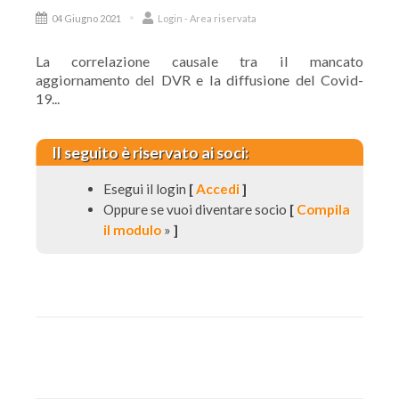
04 Giugno 2021
Login - Area riservata
La correlazione causale tra il mancato
aggiornamento del DVR e la diffusione del Covid-
19...
Il seguito è riservato ai soci:
Esegui il login
[
Accedi
]
Oppure se vuoi diventare socio
[
Compila
il modulo
»
]