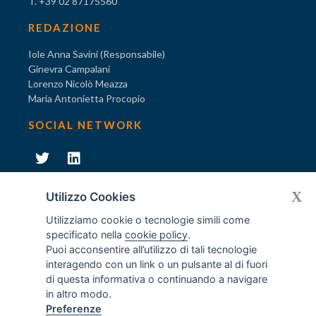
T. +39 02 87175560
REDAZIONE
Iole Anna Savini (Responsabile)
Ginevra Campalani
Lorenzo Nicolò Meazza
Maria Antonietta Procopio
SOCIAL NETWORK
231
X
Diventa socio di AODV
Utilizzo Cookies
Utilizziamo cookie o tecnologie simili come
specificato nella
cookie policy
.
Puoi acconsentire all’utilizzo di tali tecnologie
interagendo con un link o un pulsante al di fuori
231
© Tutti i diritti riservati AODV
- ® Marchio registrato
di questa informativa o continuando a navigare
Associazione dei Componenti degli Organismi di Vigilanza
in altro modo.
ex D.Lgs. 231/2001
Preferenze