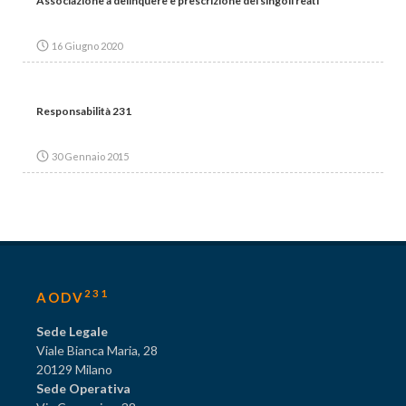
Associazione a delinquere e prescrizione dei singoli reati
16 Giugno 2020
Responsabilità 231
30 Gennaio 2015
231
AODV
Sede Legale
Viale Bianca Maria, 28
20129 Milano
Sede Operativa