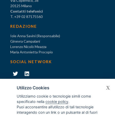
Via Copernico, 38
20125 Milano
Contatti telefonici
T. +39 02 87175560
REDAZIONE
Iole Anna Savini (Responsabile)
Ginevra Campalani
Lorenzo Nicolò Meazza
Maria Antonietta Procopio
SOCIAL NETWORK
231
X
Diventa socio di AODV
Utilizzo Cookies
Utilizziamo cookie o tecnologie simili come
specificato nella
cookie policy
.
Puoi acconsentire all’utilizzo di tali tecnologie
interagendo con un link o un pulsante al di fuori
231
© Tutti i diritti riservati AODV
- ® Marchio registrato