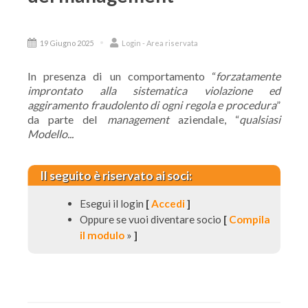
19 Giugno 2025
Login - Area riservata
In presenza di un comportamento “
forzatamente
improntato alla sistematica violazione ed
aggiramento fraudolento di ogni regola e procedura
”
da parte del
management
aziendale, “
qualsiasi
Modello...
Il seguito è riservato ai soci:
Esegui il login
[
Accedi
]
Oppure se vuoi diventare socio
[
Compila
il modulo
»
]