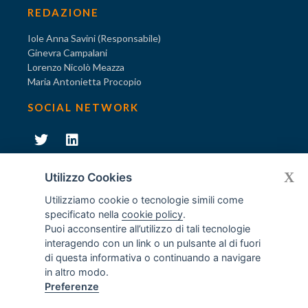
REDAZIONE
Iole Anna Savini (Responsabile)
Ginevra Campalani
Lorenzo Nicolò Meazza
Maria Antonietta Procopio
SOCIAL NETWORK
231
X
Diventa socio di AODV
Utilizzo Cookies
Utilizziamo cookie o tecnologie simili come
specificato nella
cookie policy
.
Puoi acconsentire all’utilizzo di tali tecnologie
interagendo con un link o un pulsante al di fuori
231
© Tutti i diritti riservati AODV
- ® Marchio registrato
di questa informativa o continuando a navigare
Associazione dei Componenti degli Organismi di Vigilanza
in altro modo.
ex D.Lgs. 231/2001
Preferenze
C.F. 97488030152 - P.I. 06561480960