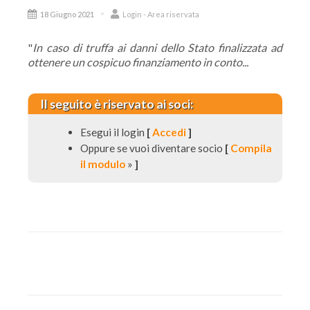
18 Giugno 2021
Login - Area riservata
"
In caso di truffa ai danni dello Stato finalizzata ad
ottenere un cospicuo finanziamento in conto...
Il seguito è riservato ai soci:
Esegui il login
[
Accedi
]
Oppure se vuoi diventare socio
[
Compila
il modulo
»
]